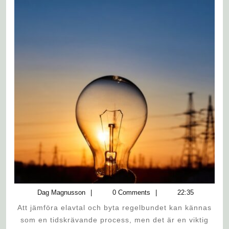
DÅ
OCH
DÅ
–
DÄRFÖR
ÄR
DET
VIKTIGT
Dag
Dag Magnusson
0 Comments
22:35
Magnusson
Att jämföra elavtal och byta regelbundet kan kännas
som en tidskrävande process, men det är en viktig