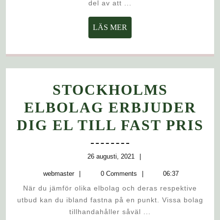
del av att ...
LÄS
LÄS MER
MER
STOCKHOLMS
ELBOLAG ERBJUDER
S
DIG EL TILL FAST PRIS
E
E
26
26 augusti, 2021
augusti,
webmaster
D
webmaster
0 Comments
06:37
2021
När du jämför olika elbolag och deras respektive
E
utbud kan du ibland fastna på en punkt. Vissa bolag
T
tillhandahåller såväl ...