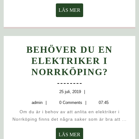
F
LÄS
LÄS MER
P
MER
BEHÖVER DU EN
ELEKTRIKER I
BEHÖ
NORRKÖPING?
DU
EN
25
25 juli, 2019
juli,
admin
ELEK
admin
0 Comments
07:45
2019
Om du är i behov av att anlita en elektriker i
I
Norrköping finns det några saker som är bra att ...
NORR
LÄS
LÄS MER