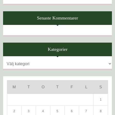
Senaste Kommentarer
Kategorier
Kategorier
M
T
O
T
F
L
S
1
2
3
4
5
6
7
8