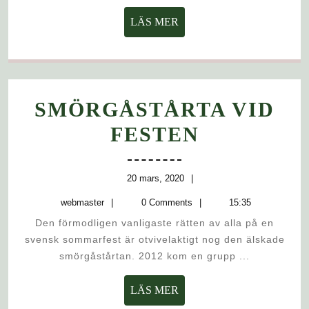
LÄS
LÄS MER
MER
SMÖRGÅSTÅRTA VID
SMÖRGÅ
FESTEN
VID
FESTEN
20
20 mars, 2020
mars,
webmaster
webmaster
0 Comments
15:35
2020
Den förmodligen vanligaste rätten av alla på en
svensk sommarfest är otvivelaktigt nog den älskade
smörgåstårtan. 2012 kom en grupp ...
LÄS
LÄS MER
MER