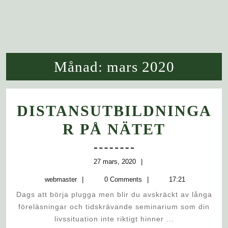
Månad:
mars 2020
DISTANSUTBILDNINGA
DISTA
R PÅ NÄTET
PÅ
NÄTET
27
27 mars, 2020
mars,
webmaster
webmaster
0 Comments
17:21
2020
Dags att börja plugga men blir du avskräckt av långa
föreläsningar och tidskrävande seminarium som din
livssituation inte riktigt hinner ...