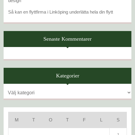
design
Så kan en flyttfirma i Linköping underlätta hela din flytt
Senaste Kommentarer
Kategorier
Kategorier
M
T
O
T
F
L
S
1