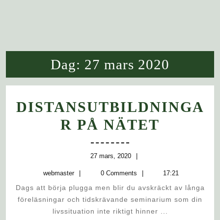
Dag:
27 mars 2020
DISTANSUTBILDNINGA
DISTA
R PÅ NÄTET
PÅ
NÄTET
27
27 mars, 2020
mars,
webmaster
webmaster
0 Comments
17:21
2020
Dags att börja plugga men blir du avskräckt av långa
föreläsningar och tidskrävande seminarium som din
livssituation inte riktigt hinner ...