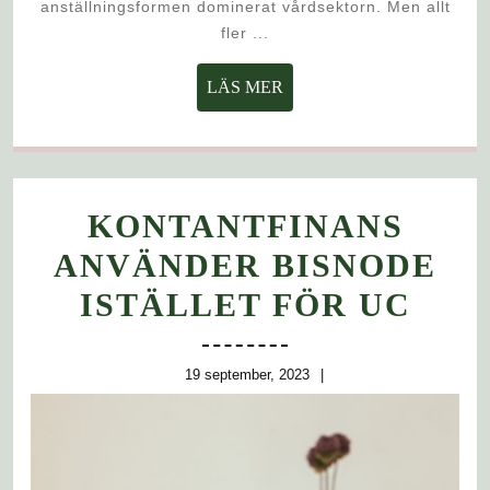
anställningsformen dominerat vårdsektorn. Men allt
fler ...
LÄS
LÄS MER
MER
KONTANTFINANS
ANVÄNDER BISNODE
KON
ISTÄLLET FÖR UC
ANV
BIS
19
19 september, 2023
september,
IST
2023
FÖR