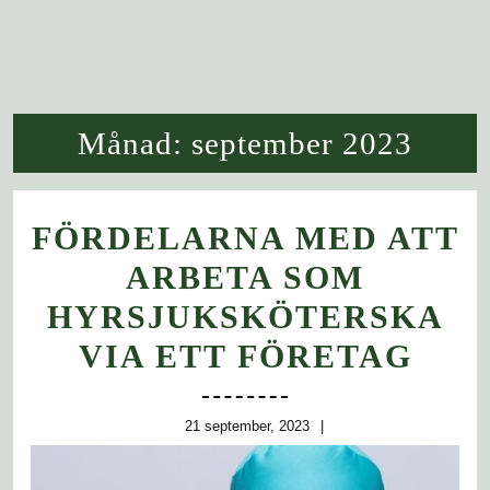
Månad:
september 2023
FÖRDELARNA MED ATT
ARBETA SOM
HYRSJUKSKÖTERSKA
FÖR
VIA ETT FÖRETAG
ME
ATT
21
21 september, 2023
september,
ARB
2023