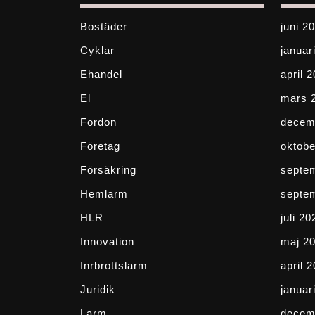
Bostäder
juni 2
Cyklar
januar
Ehandel
april 
El
mars 
Fordon
decem
Företag
oktobe
Försäkring
septe
Hemlarm
septe
HLR
juli 20
Innovation
maj 2
Inrbrottslarm
april 
Juridik
januar
Larm
decem