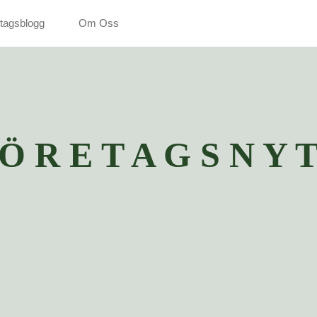
tagsblogg
Om Oss
 Ö R E T A G S N Y T