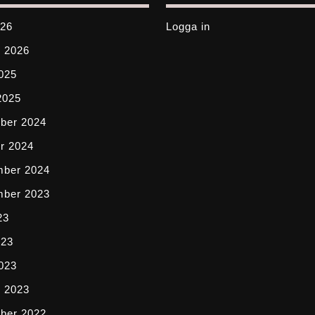
026
Logga in
i 2026
2025
2025
ber 2024
r 2024
mber 2024
mber 2023
23
023
2023
i 2023
ber 2022