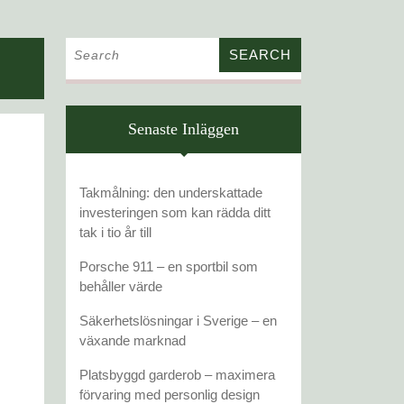
Search
for:
Senaste Inläggen
Takmålning: den underskattade
investeringen som kan rädda ditt
tak i tio år till
Porsche 911 – en sportbil som
TFIRMA
behåller värde
Säkerhetslösningar i Sverige – en
PING
växande marknad
RLÄTTA
Platsbyggd garderob – maximera
förvaring med personlig design