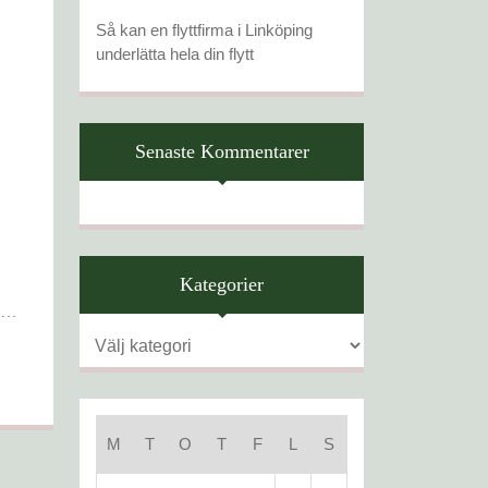
Så kan en flyttfirma i Linköping
underlätta hela din flytt
Senaste Kommentarer
Kategorier
...
Kategorier
M
T
O
T
F
L
S