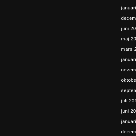
januar
decem
juni 2
maj 2
mars 
januar
novem
oktobe
septe
juli 20
juni 2
januar
decem