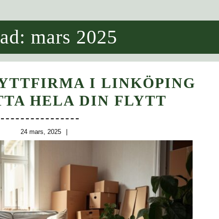
ad:
mars 2025
LYTTFIRMA I LINKÖPING
SÅ
TA HELA DIN FLYTT
KAN
EN
24
24 mars, 2025
mars,
FLYT
2025
I
LINKÖ
UNDE