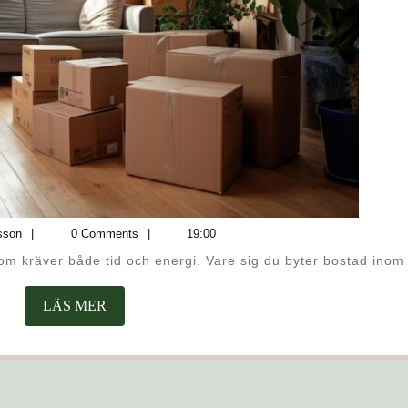
HELA
DIN
FLYTT
Dag
sson
0 Comments
19:00
Magnusson
t som kräver både tid och energi. Vare sig du byter bostad inom 
LÄS
LÄS MER
MER