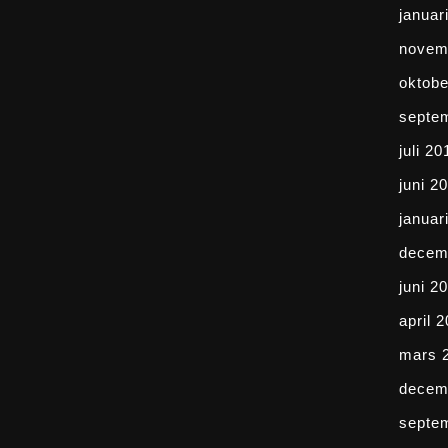
januar
novem
oktobe
septe
juli 20
juni 2
januar
decem
juni 2
april 
mars 
decem
septe