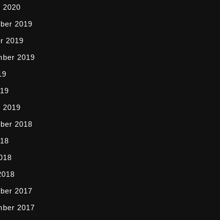
i 2020
ber 2019
r 2019
mber 2019
19
019
i 2019
ber 2018
018
2018
2018
ber 2017
mber 2017