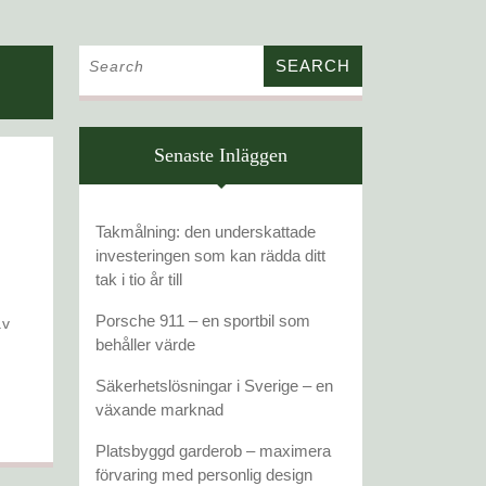
Search
for:
Senaste Inläggen
ANLITA
EN
Takmålning: den underskattade
INTERIM
investeringen som kan rädda ditt
tak i tio år till
FÖRSÄLJNINGSCHEF
Porsche 911 – en sportbil som
behåller värde
Säkerhetslösningar i Sverige – en
växande marknad
Platsbyggd garderob – maximera
förvaring med personlig design