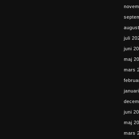
novem
septe
august
juli 20
juni 2
maj 2
mars 
februa
januar
decem
juni 2
maj 2
mars 