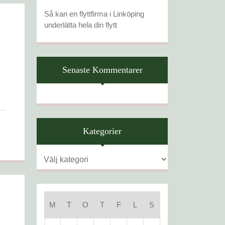
Så kan en flyttfirma i Linköping
underlätta hela din flytt
Senaste Kommentarer
..
Kategorier
Kategorier
M
T
O
T
F
L
S