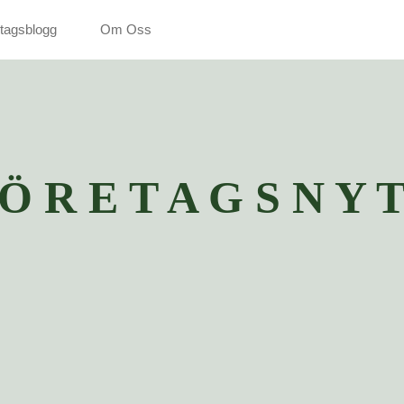
tagsblogg
Om Oss
 Ö R E T A G S N Y T