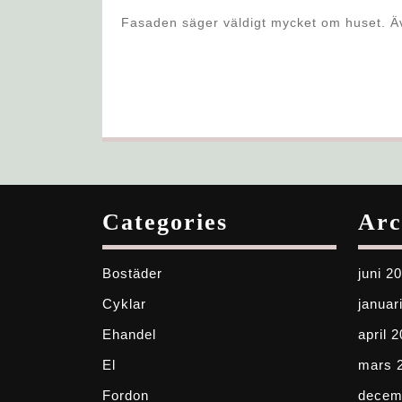
Fasaden säger väldigt mycket om huset. Även om resten av det är fint, kommer betraktare fortfarande få ett
Categories
Arc
Bostäder
juni 2
Cyklar
januar
Ehandel
april 
El
mars 
Fordon
decem