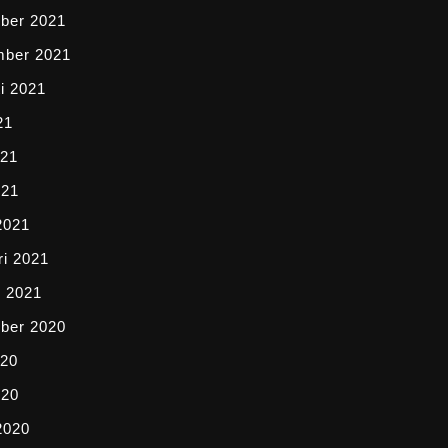
ber 2021
mber 2021
i 2021
21
021
021
2021
ri 2021
i 2021
ber 2020
020
020
2020