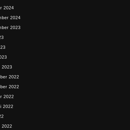
r 2024
mber 2024
mber 2023
23
023
2023
i 2023
ber 2022
ber 2022
r 2022
i 2022
22
i 2022