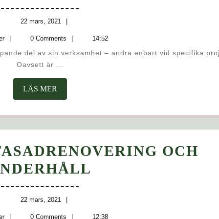
KAN
OUTSOURCING
22
22 mars, 2021
mars,
webmaster
AV
er
0 Comments
14:52
2021
ETT
Oavsett är ...
PROJEKT
LÄS
LÄS MER
UTFORMAS
MER
FASADRENOVERING OCH
VET
NDERHÅLL
MER
OM
22
22 mars, 2021
mars,
webmaster
er
0 Comments
12:38
2021