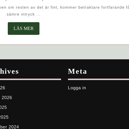
FASADRENOVE
OCH
sämre intryck ...
UNDERHÅLL
LÄS
LÄS MER
MER
hives
Meta
026
Logga in
i 2026
2025
2025
ber 2024