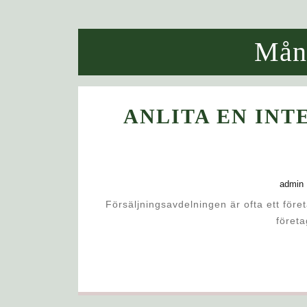
Mån
ANLITA EN INT
admin
Försäljningsavdelningen är ofta ett företags mittpunkt. De har kontakt med kunderna, skapar en bild av
företa