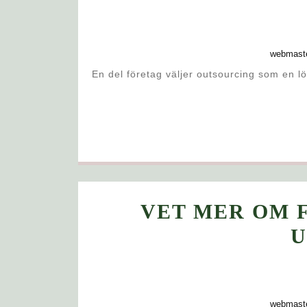
webmast
En del företag väljer outsourcing som en löpande del av sin verksamhet – andra enbart vid specifika projekt.
VET MER OM 
U
webmast