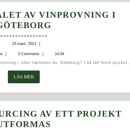
ALET AV VINPROVNING I
TIPS
GÖTEBORG
INFÖR
VALET
23
23 mars, 2021
mars,
webmaster
AV
er
0 Comments
14:04
2021
provning i, eller närheten av, Göteborg? I så fall finns mycket .
VINPROVNING
I
LÄS
LÄS MER
MER
GÖTEBORG
URCING AV ETT PROJEKT
SÅ
UTFORMAS