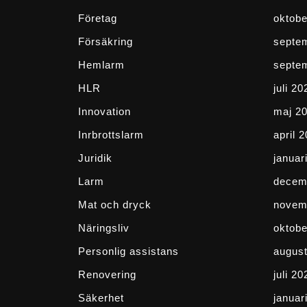
Företag
oktobe
Försäkring
septe
Hemlarm
septe
HLR
juli 20
Innovation
maj 2
Inrbrottslarm
april 
Juridik
januar
Larm
decem
Mat och dryck
novem
Näringsliv
oktobe
Personlig assistans
august
Renovering
juli 20
Säkerhet
januar