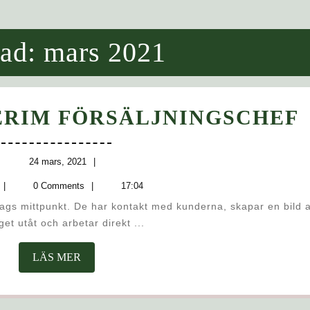
ad:
mars 2021
ERIM FÖRSÄLJNINGSCHEF
24
24 mars, 2021
mars,
admin
0 Comments
17:04
2021
get utåt och arbetar direkt ...
LÄS
LÄS MER
MER