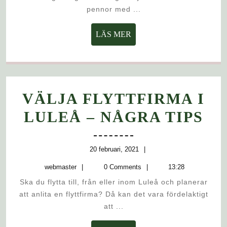
TRYCK
pennor med ...
LÄS
LÄS MER
MER
VÄLJA FLYTTFIRMA I
VÄ
LULEÅ – NÅGRA TIPS
FL
I
20
20 februari, 2021
februari,
webmaster
LU
webmaster
0 Comments
13:28
2021
Ska du flytta till, från eller inom Luleå och planerar
–
att anlita en flyttfirma? Då kan det vara fördelaktigt
N
att ...
TI