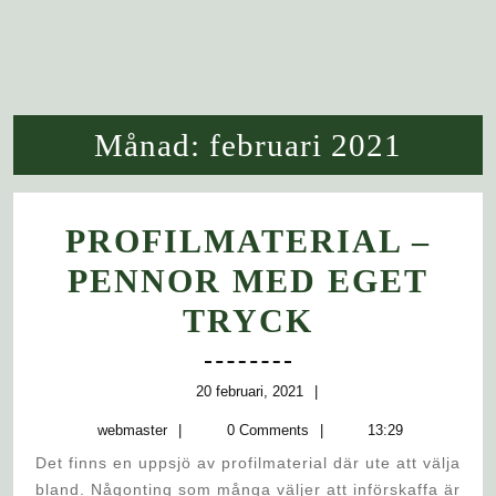
Månad:
februari 2021
PROFILMATERIAL –
PENNOR MED EGET
PROFILM
TRYCK
–
PENNOR
20
20 februari, 2021
februari,
webmaster
MED
webmaster
0 Comments
13:29
2021
Det finns en uppsjö av profilmaterial där ute att välja
EGET
bland. Någonting som många väljer att införskaffa är