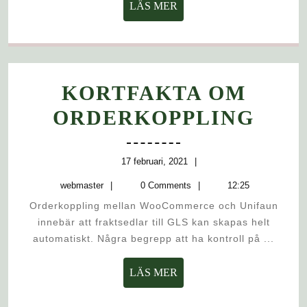
LÄS
LÄS MER
MER
KORTFAKTA OM
KOR
ORDERKOPPLING
OM
ORD
17
17 februari, 2021
februari,
webmaster
webmaster
0 Comments
12:25
2021
Orderkoppling mellan WooCommerce och Unifaun
innebär att fraktsedlar till GLS kan skapas helt
automatiskt. Några begrepp att ha kontroll på ...
LÄS
LÄS MER
MER