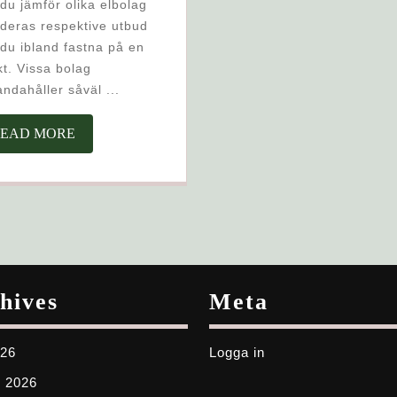
FAST
deras respektive utbud
PRIS
du ibland fastna på en
t. Vissa bolag
handahåller såväl ...
READ
EAD MORE
MORE
hives
Meta
026
Logga in
i 2026