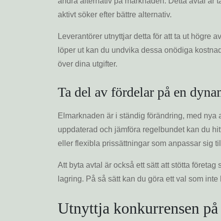
andra alternativ på marknaden. Detta avtal är tä
aktivt söker efter bättre alternativ.
Leverantörer utnyttjar detta för att ta ut högre 
löper ut kan du undvika dessa onödiga kostnader
över dina utgifter.
Ta del av fördelar på en dyn
Elmarknaden är i ständig förändring, med nya a
uppdaterad och jämföra regelbundet kan du hit
eller flexibla prissättningar som anpassar sig til
Att byta avtal är också ett sätt att stötta föret
lagring. På så sätt kan du göra ett val som int
Utnyttja konkurrensen p