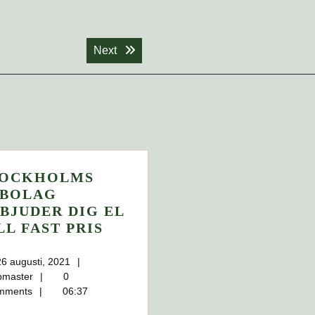
Next post:
Next
TOCKHOLMS
LBOLAG
BJUDER DIG EL
STOCKHOLMS
LL FAST PRIS
ELBOLAG
R
ERBJUDER
26
26 augusti, 2021
webmaster
augusti,
DIG
bmaster
0
2021
mments
06:37
G?
EL
TILL