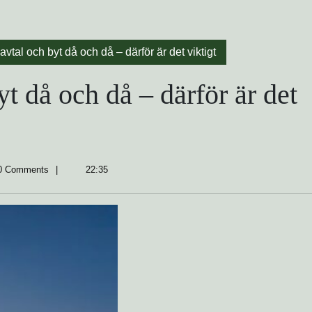
avtal och byt då och då – därför är det viktigt
yt då och då – därför är det
 Comments
22:35
nusson