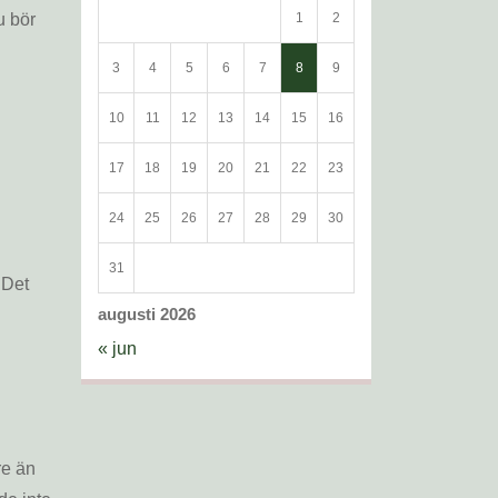
u bör
1
2
3
4
5
6
7
8
9
10
11
12
13
14
15
16
17
18
19
20
21
22
23
24
25
26
27
28
29
30
31
 Det
augusti 2026
« jun
re än