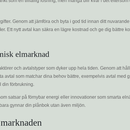
nkt som en tillfällig lösning, men många blir kvar i det eftersom 
avgifter. Genom att jämföra och byta i god tid innan ditt nuvarande
. Ett nytt avtal kan säkra en lägre kostnad och ge dig bättre ko
amisk elmarknad
ktörer och avtalstyper som dyker upp hela tiden. Genom att håll
ta avtal som matchar dina behov bättre, exempelvis avtal med g
l din förbrukning.
ag som satsar på förnybar energi eller innovationer som smarta eln
e bara gynnar din plånbok utan även miljön.
å marknaden