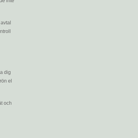
de inte
 avtal
ntroll
a dig
rön el
ät och