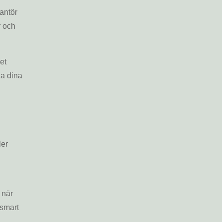
antör
r och
et
ka dina
ler
 när
 smart