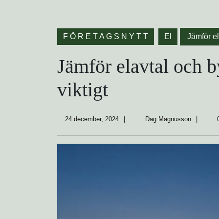
F Ö R E T A G S N Y T T
El
Jämför el
Jämför elavtal och b
viktigt
24
Dag
24 december, 2024
Dag Magnusson
0
december,
Mag
2024