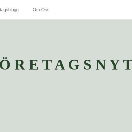
tagsblogg
Om Oss
 Ö R E T A G S N Y T