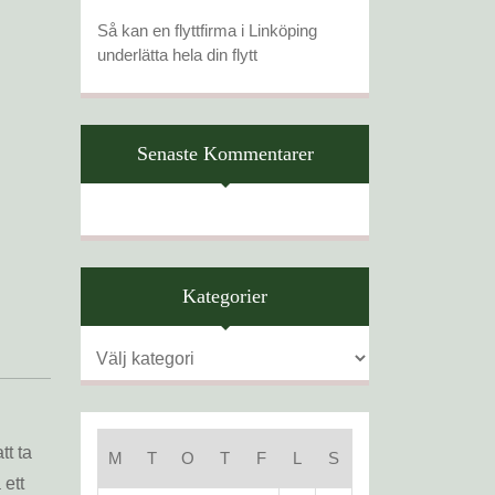
Så kan en flyttfirma i Linköping
underlätta hela din flytt
Senaste Kommentarer
Kategorier
Kategorier
tt ta
M
T
O
T
F
L
S
 ett