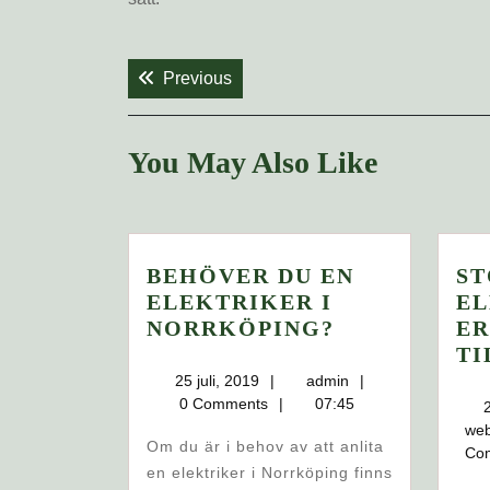
Inläggsnavigering
Previous post:
Previous
You May Also Like
BEHÖVER DU EN
S
ELEKTRIKER I
E
BEHÖVER
NORRKÖPING?
ER
DU
TI
EN
25
admin
25 juli, 2019
admin
juli,
ELEKTRIKE
0 Comments
07:45
2019
I
we
Om du är i behov av att anlita
Co
NORRKÖPIN
en elektriker i Norrköping finns