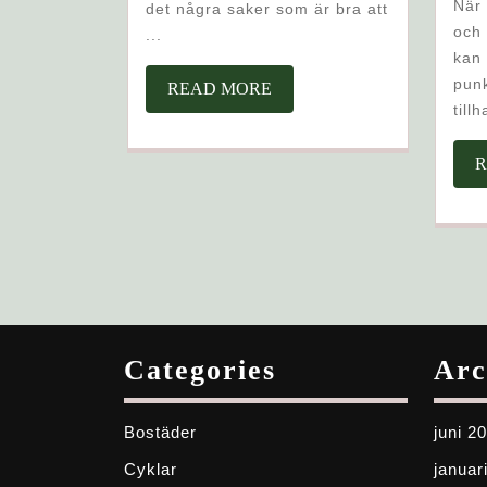
När du jämför olika elbolag
det några saker som är bra att
och 
...
kan 
punk
READ
READ MORE
till
MORE
R
Categories
Arc
Bostäder
juni 2
Cyklar
januar