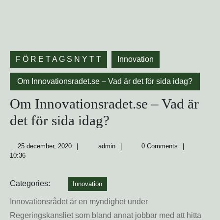
F Ö R E T A G S N Y T T
Innovation
Om Innovationsradet.se – Vad är det för sida idag?
Om Innovationsradet.se – Vad är
det för sida idag?
25
admin
25 december, 2020
admin
0 Comments
december,
10:36
2020
Categories:
Innovation
Innovationsrådet är en myndighet under
Regeringskansliet som bland annat jobbar med att hitta